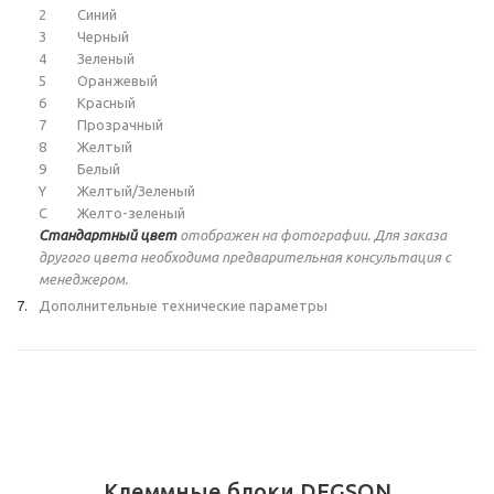
2
Синий
3
Черный
4
Зеленый
5
Оранжевый
6
Красный
7
Прозрачный
8
Желтый
9
Белый
Y
Желтый/Зеленый
C
Желто-зеленый
Стандартный цвет
отображен на фотографии. Для заказа
другого цвета необходима предварительная консультация с
менеджером.
Дополнительные технические параметры
Клеммные блоки DEGSON