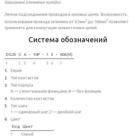
Барьерные клеммные колодки
Легкое подсоединение проводов в силовых цепях. Возможность
2
2
использования провода сечением от 0.5мм
до 100мм
позволяет
применять для коммутации сильноточных цепей.
Система обозначений
DG25
C
A
-
10P
-
1
3
-
00A(H)
1
2
3
4
5
6
7
Серия
Тип контактов
Тип корпуса
A — с монтажными фланцами; B — без фланцев.
Количество контактов
Тип шага
1 — одинарный шаг; 2 — двойной шаг.
Цвет
Код
Цвет
1
Серый