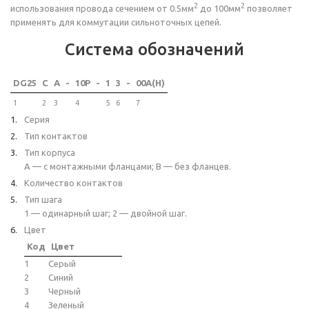
2
2
использования провода сечением от 0.5мм
до 100мм
позволяет
применять для коммутации сильноточных цепей.
Система обозначений
DG25
C
A
-
10P
-
1
3
-
00A(H)
1
2
3
4
5
6
7
Серия
Тип контактов
Тип корпуса
A — с монтажными фланцами; B — без фланцев.
Количество контактов
Тип шага
1 — одинарный шаг; 2 — двойной шаг.
Цвет
Код
Цвет
1
Серый
2
Синий
3
Черный
4
Зеленый