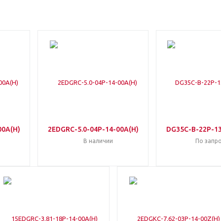
00A(H)
2EDGRC-5.0-04P-14-00A(H)
DG35C-B-22P-13
В наличии
По запр