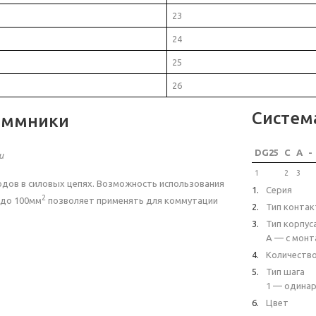
23
24
25
26
Систем
еммники
DG25
C
A
-
и
1
2
3
дов в силовых цепях. Возможность использования
Серия
2
до 100мм
позволяет применять для коммутации
Тип контак
Тип корпус
A — с монт
Количеств
Тип шага
1 — одинар
Цвет