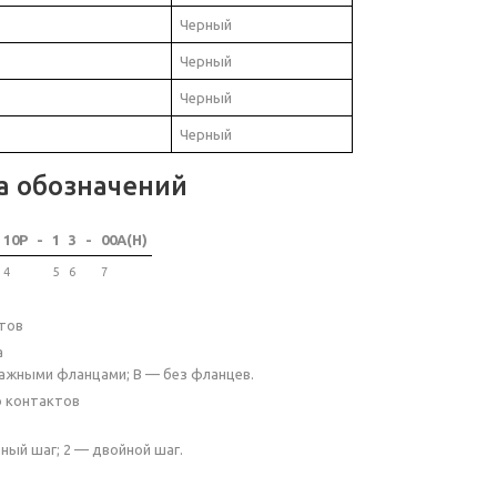
Черный
Черный
Черный
Черный
а обозначений
10P
-
1
3
-
00A(H)
4
5
6
7
тов
а
ажными фланцами; B — без фланцев.
о контактов
ный шаг; 2 — двойной шаг.