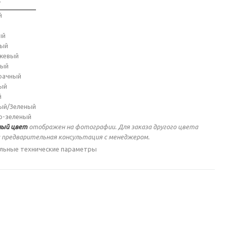
т
й
ый
ный
жевый
ный
рачный
ый
й
ый/Зеленый
о-зеленый
ый цвет
отображен на фотографии. Для заказа другого цвета
 предварительная консультация с менеджером.
льные технические параметры