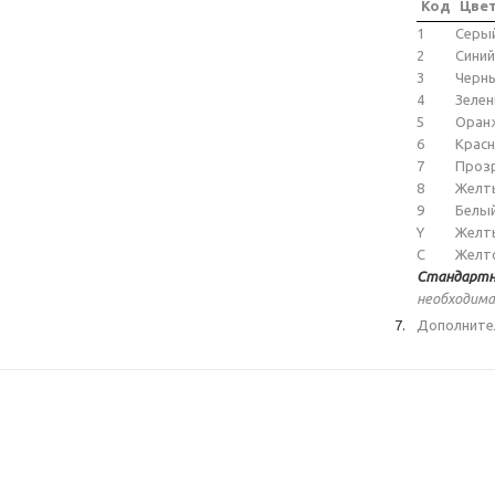
Код
Цве
1
Серы
2
Синий
3
Черн
4
Зеле
5
Оран
6
Крас
7
Проз
8
Желт
9
Белы
Y
Желт
C
Желт
Стандартн
необходима
Дополните